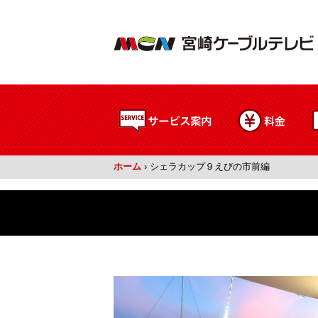
ホーム
›
シェラカップ９えびの市前編