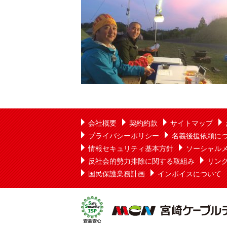
会社概要
契約約款
サイトマップ
プライバシーポリシー
名義後援依頼に
情報セキュリティ基本方針
ソーシャル
反社会的勢力排除に関する取組み
リン
国民保護業務計画
インボイスについて