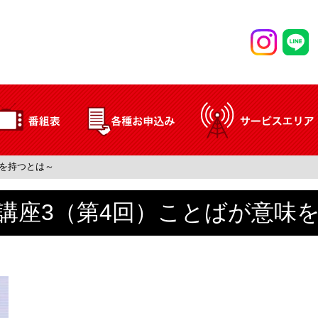
を持つとは～
講座3（第4回）ことばが意味