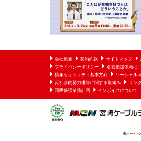
会社概要
契約約款
サイトマップ
プライバシーポリシー
名義後援依頼に
情報セキュリティ基本方針
ソーシャル
反社会的勢力排除に関する取組み
リン
国民保護業務計画
インボイスについて
当ホームペ