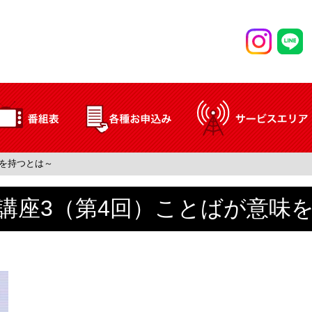
を持つとは～
講座3（第4回）ことばが意味