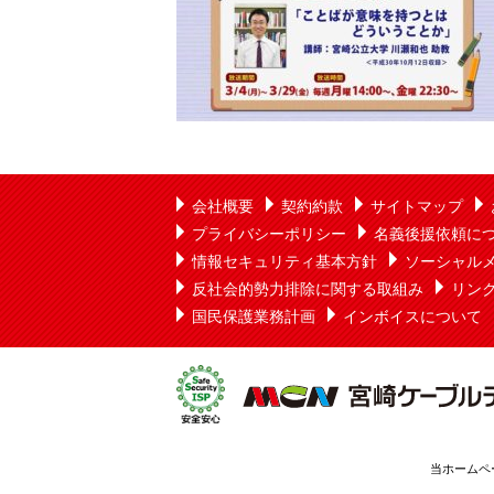
会社概要
契約約款
サイトマップ
プライバシーポリシー
名義後援依頼に
情報セキュリティ基本方針
ソーシャル
反社会的勢力排除に関する取組み
リン
国民保護業務計画
インボイスについて
当ホームペ