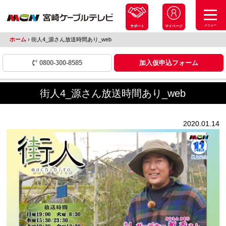
メニュー
サポート
マイページ
ホーム
›
街人4_源さん放送時間あり_web
0800-300-8585
加入仮申込フォーム
街人4_源さん放送時間あり_web
2020.01.14