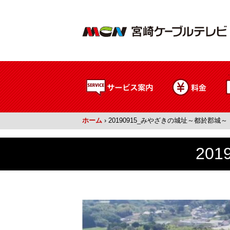
ホーム
›
20190915_みやざきの城址～都於郡城～
20