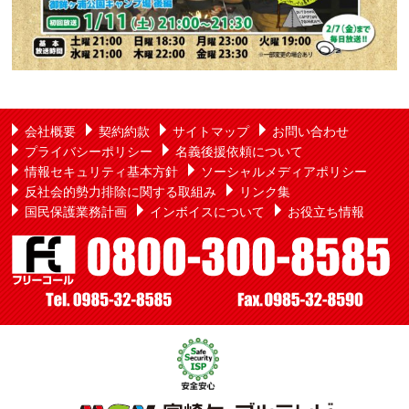
会社概要
契約約款
サイトマップ
お問い合わせ
プライバシーポリシー
名義後援依頼について
情報セキュリティ基本方針
ソーシャルメディアポリシー
反社会的勢力排除に関する取組み
リンク集
国民保護業務計画
インボイスについて
お役立ち情報