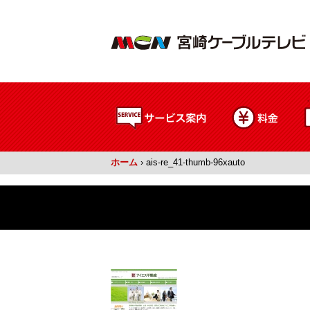
ホーム
›
ais-re_41-thumb-96xauto