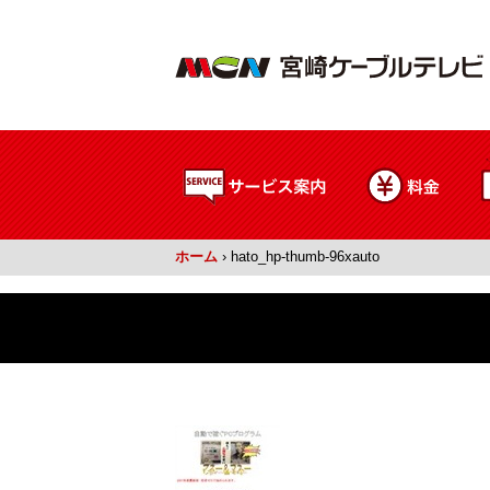
ホーム
›
hato_hp-thumb-96xauto