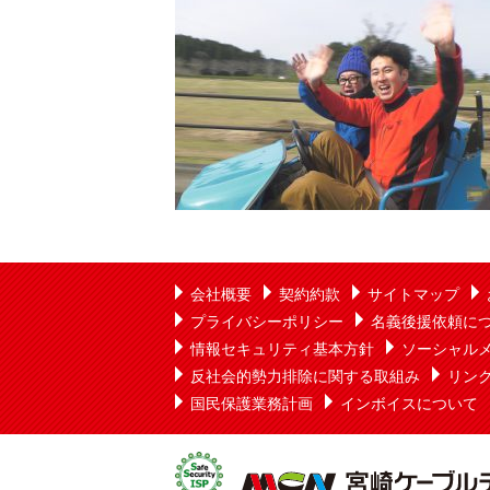
会社概要
契約約款
サイトマップ
プライバシーポリシー
名義後援依頼に
情報セキュリティ基本方針
ソーシャル
反社会的勢力排除に関する取組み
リン
国民保護業務計画
インボイスについて