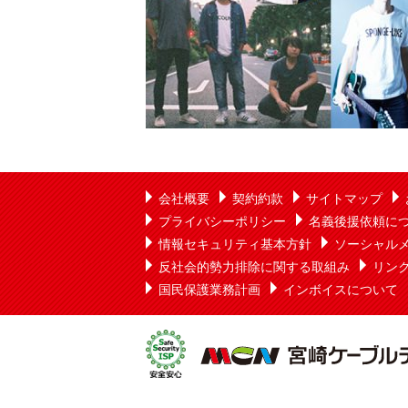
会社概要
契約約款
サイトマップ
プライバシーポリシー
名義後援依頼に
情報セキュリティ基本方針
ソーシャル
反社会的勢力排除に関する取組み
リン
国民保護業務計画
インボイスについて