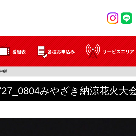
生中継
0727_0804みやざき納涼花火