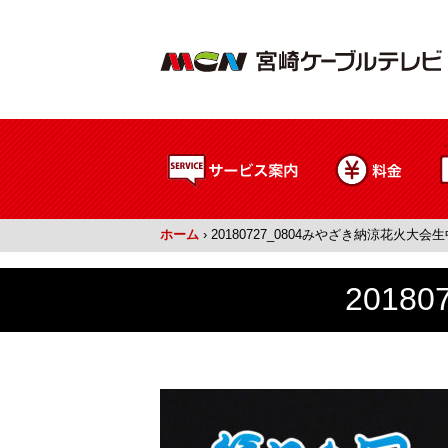
ホーム
›
20180727_0804みやざき納涼花火大会
2018