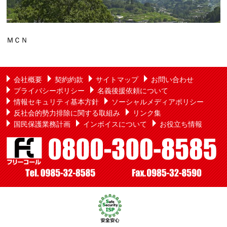
ＭＣＮ
会社概要
契約約款
サイトマップ
お問い合わせ
プライバシーポリシー
名義後援依頼について
情報セキュリティ基本方針
ソーシャルメディアポリシー
反社会的勢力排除に関する取組み
リンク集
国民保護業務計画
インボイスについて
お役立ち情報