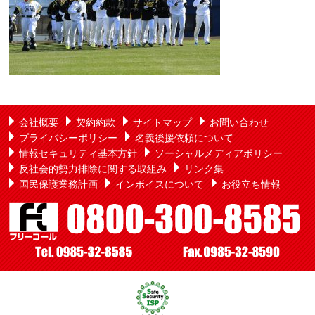
会社概要
契約約款
サイトマップ
お問い合わせ
プライバシーポリシー
名義後援依頼について
情報セキュリティ基本方針
ソーシャルメディアポリシー
反社会的勢力排除に関する取組み
リンク集
国民保護業務計画
インボイスについて
お役立ち情報