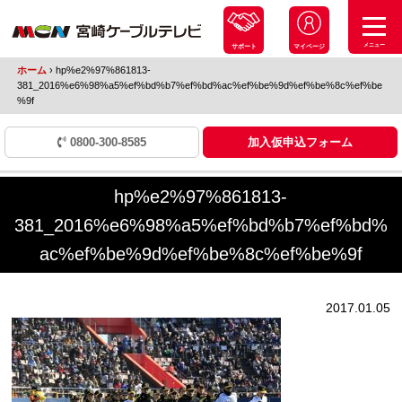
メニュー
サポート
マイページ
ホーム
›
hp%e2%97%861813-
381_2016%e6%98%a5%ef%bd%b7%ef%bd%ac%ef%be%9d%ef%be%8c%ef%be
%9f
0800-300-8585
加入仮申込フォーム
hp%e2%97%861813-
381_2016%e6%98%a5%ef%bd%b7%ef%bd%
ac%ef%be%9d%ef%be%8c%ef%be%9f
2017.01.05