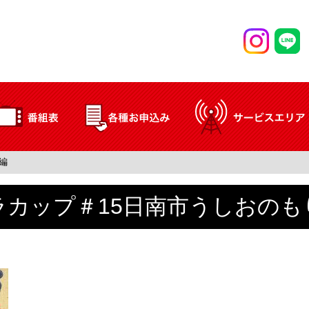
編
ラカップ＃15日南市うしおのも