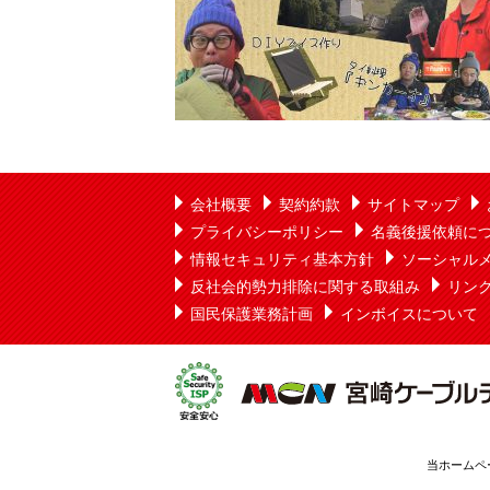
会社概要
契約約款
サイトマップ
プライバシーポリシー
名義後援依頼に
情報セキュリティ基本方針
ソーシャル
反社会的勢力排除に関する取組み
リン
国民保護業務計画
インボイスについて
当ホームペ