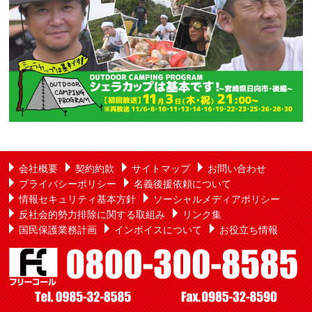
会社概要
契約約款
サイトマップ
お問い合わせ
プライバシーポリシー
名義後援依頼について
情報セキュリティ基本方針
ソーシャルメディアポリシー
反社会的勢力排除に関する取組み
リンク集
国民保護業務計画
インボイスについて
お役立ち情報