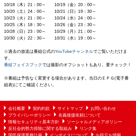
10/18（木）21：00～ 10/19（金）20：00～
10/20（土）24：00～ 10/21（日）19：30～
10/23（火）21：00～ 10/24（水）24：00～
10/25（木）18：30～ 10/26（金）23：30～
10/28（日）23：00～ 10/29（月）21：00～
10/30（火）22：30～ 10/31（水）19：00～
☆過去の放送は番組公式の
YouTubeチャンネル
でご覧いただけま
す。
番組フェイスブック
では撮影のオフショットもあり。要チェック！
※番組は予告なく変更する場合があります。当日のＥＰＧ(電子番
組表)にてご確認ください。
会社概要
契約約款
サイトマップ
お問い合わせ
プライバシーポリシー
名義後援依頼について
情報セキュリティ基本方針
ソーシャルメディアポリシー
反社会的勢力排除に関する取組み
リンク集
国民保護業務計画
インボイスについて
お役立ち情報