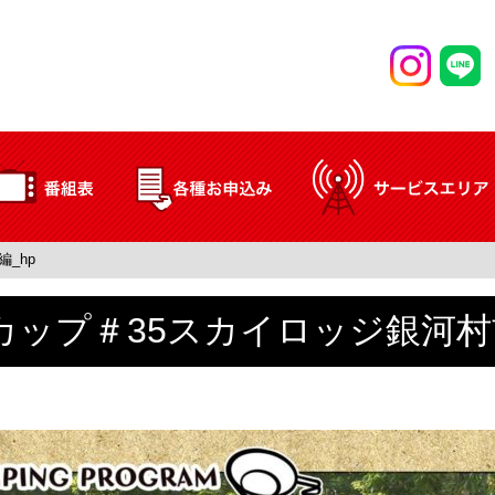
_hp
カップ＃35スカイロッジ銀河村前