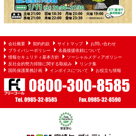
会社概要
契約約款
サイトマップ
お問い合わせ
プライバシーポリシー
名義後援依頼について
情報セキュリティ基本方針
ソーシャルメディアポリシー
反社会的勢力排除に関する取組み
リンク集
国民保護業務計画
インボイスについて
お役立ち情報