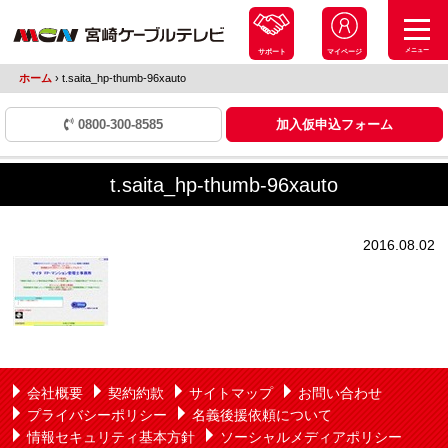
メニュー
サポート
マイページ
ホーム
›
t.saita_hp-thumb-96xauto
0800-300-8585
加入仮申込フォーム
t.saita_hp-thumb-96xauto
2016.08.02
会社概要
契約約款
サイトマップ
お問い合わせ
プライバシーポリシー
名義後援依頼について
情報セキュリティ基本方針
ソーシャルメディアポリシー