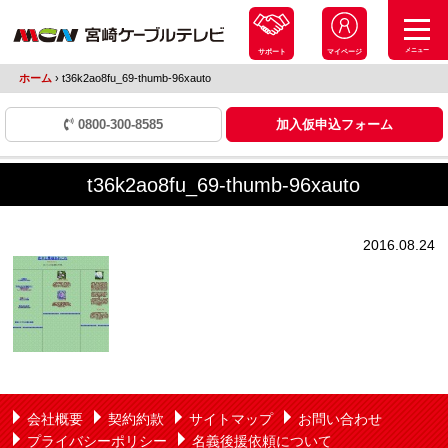
メニュー
サポート
マイページ
ホーム
›
t36k2ao8fu_69-thumb-96xauto
0800-300-8585
加入仮申込フォーム
t36k2ao8fu_69-thumb-96xauto
2016.08.24
会社概要
契約約款
サイトマップ
お問い合わせ
プライバシーポリシー
名義後援依頼について