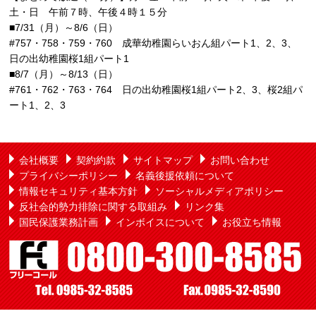
土・日 午前７時、午後４時１５分
■7/31（月）～8/6（日）
#757・758・759・760 成華幼稚園らいおん組パート1、2、3、
日の出幼稚園桜1組パート1
■8/7（月）～8/13（日）
#761・762・763・764 日の出幼稚園桜1組パート2、3、桜2組パ
ート1、2、3
会社概要
契約約款
サイトマップ
お問い合わせ
プライバシーポリシー
名義後援依頼について
情報セキュリティ基本方針
ソーシャルメディアポリシー
反社会的勢力排除に関する取組み
リンク集
国民保護業務計画
インボイスについて
お役立ち情報