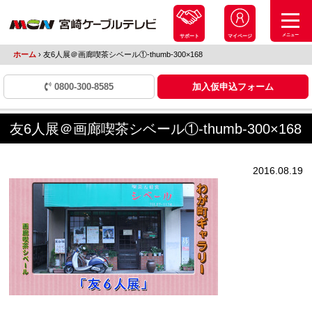
メニュー
サポート
マイページ
ホーム
›
友6人展＠画廊喫茶シベール①-thumb-300×168
0800-300-8585
加入仮申込フォーム
友6人展＠画廊喫茶シベール①-thumb-300×168
2016.08.19