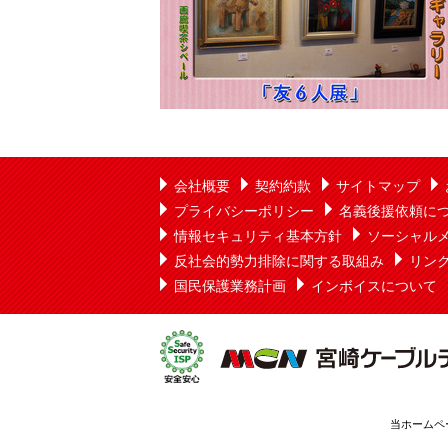
会社概要
契約約款
サイトマップ
プライバシーポリシー
名義後援依頼に
情報セキュリティ基本方針
ソーシャル
反社会的勢力排除に関する取組み
リン
国民保護業務計画
インボイスについて
当ホームペ