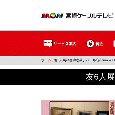
ホーム
›
友6人展＠画廊喫茶シベール⑥-thumb-300
友6人展