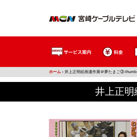
ホーム
›
井上正明絵画遺作展＠夢たまご③-thumb-3
井上正明絵