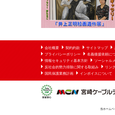
会社概要
契約約款
サイトマップ
プライバシーポリシー
名義後援依頼に
情報セキュリティ基本方針
ソーシャル
反社会的勢力排除に関する取組み
リン
国民保護業務計画
インボイスについて
当ホームペ