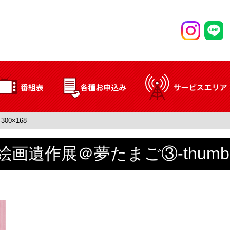
00×168
画遺作展＠夢たまご③-thumb-3