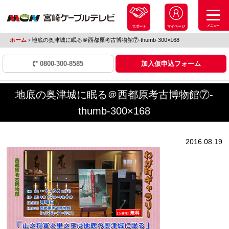
メニュー
サポート
マイページ
ホーム
›
地底の奥津城に眠る＠西都原考古博物館⑦-thumb-300×168
0800-300-8585
加入仮申込フォーム
地底の奥津城に眠る＠西都原考古博物館⑦-
thumb-300×168
2016.08.19