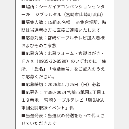
■場所：シーガイアコンベンションセンタ
ー2F ジブラルタル（宮崎市山崎町浜山）
■募集人数：15組30名様 ※集合場所、時
間は当選者の方に直接ご連絡いたします
■応募対象：宮崎ケーブルテレビ加入者様
およびそのご家族
■応募方法：応募フォーム・官製はがき・
ＦＡＸ（0985-32-8590）のいずれかに「住
所」「氏名」「電話番号」をご記入のうえ
ご応募ください。
■応募締切：2026年1 月25日（日）必着
■応募先：〒880-0024 宮崎市祇園2 丁目１
１９番地 宮崎ケーブルテレビ「鷹BAKA
軍団公開収録イベント」係
■当選発表：当選状の発送をもって代えさ
せていただきます