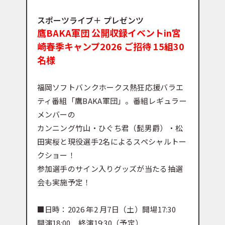
スポーツライブ＋ プレゼンツ
鷹BAKA軍団 公開収録イベントin宮
崎春季キャンプ2026 ご招待 15組30
名様
福岡ソフトバンクホークス熱狂応援バラエ
ティ番組「鷹BAKA軍団」。番組レギュラー
メンバーの
カンニング竹山・ひぐち君（髭男爵）・松
田実桜と現役選手2名によるスペシャルトー
クショー！
参加選手のサイン入りグッズが当たる抽選
会も実施予定！
■日時：2026 年2 月7日（土）開場17:30
開演18:00 終演19:30（予定）