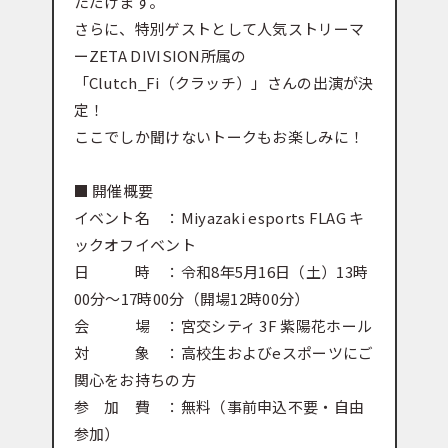
ただけます。
さらに、特別ゲストとして人気ストリーマ
ーZETA DIVISION所属の
「Clutch_Fi（クラッチ）」さんの出演が決
定！
ここでしか聞けないトークもお楽しみに！
■ 開催概要
イベント名 ：Miyazaki esports FLAG キ
ックオフイベント
日 時 ：令和8年5月16日（土）13時
00分～17時00分（開場12時00分）
会 場 ：宮交シティ 3F 紫陽花ホール
対 象 ：高校生およびeスポーツにご
関心をお持ちの方
参 加 費 ：無料（事前申込不要・自由
参加）