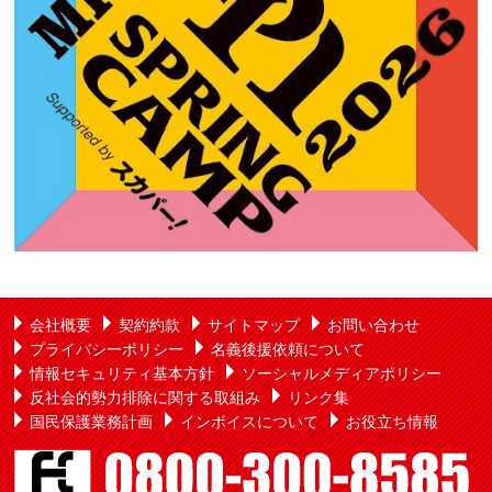
会社概要
契約約款
サイトマップ
お問い合わせ
プライバシーポリシー
名義後援依頼について
情報セキュリティ基本方針
ソーシャルメディアポリシー
反社会的勢力排除に関する取組み
リンク集
国民保護業務計画
インボイスについて
お役立ち情報