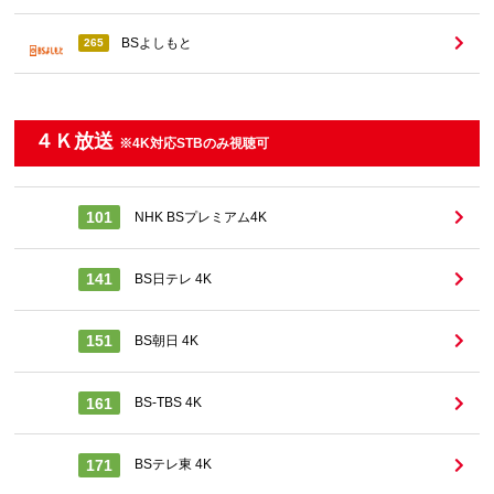
BSよしもと
265
４Ｋ放送
※4K対応STBのみ視聴可
101
NHK BSプレミアム4K
141
BS日テレ 4K
151
BS朝日 4K
161
BS-TBS 4K
171
BSテレ東 4K