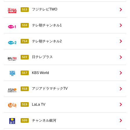
フジテレビTWO
513
テレ朝チャンネル1
510
テレ朝チャンネル2
714
日テレプラス
522
KBS World
517
アジアドラマチックTV
518
LaLa TV
519
チャンネル銀河
520