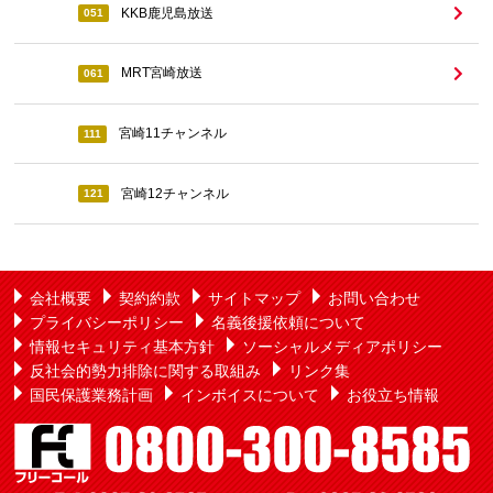
KKB鹿児島放送
051
MRT宮崎放送
061
宮崎11チャンネル
111
宮崎12チャンネル
121
会社概要
契約約款
サイトマップ
お問い合わせ
プライバシーポリシー
名義後援依頼について
情報セキュリティ基本方針
ソーシャルメディアポリシー
反社会的勢力排除に関する取組み
リンク集
国民保護業務計画
インボイスについて
お役立ち情報