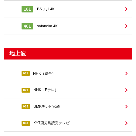
181
BSフジ 4K
401
satonoka 4K
地上波
NHK（総合）
011
NHK（Eテレ）
021
UMKテレビ宮崎
031
KYT鹿児島読売テレビ
041