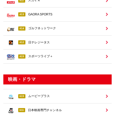
スカイＡ
411
GAORA SPORTS
413
ゴルフネットワーク
414
日テレジータス
412
スポーツライブ＋
415
映画・ドラマ
ムービープラス
615
日本映画専門チャンネル
611