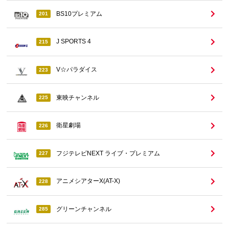
BS10プレミアム
201
J SPORTS 4
215
V☆パラダイス
223
東映チャンネル
225
衛星劇場
226
フジテレビNEXT ライブ・プレミアム
227
アニメシアターX(AT-X)
228
グリーンチャンネル
285