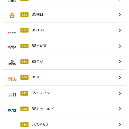
BS朝日
151
BS-TBS
161
BSテレ東
171
BSフジ
181
BS10
200
BSイレブン
211
BSトゥエルビ
222
J:COM BS
260