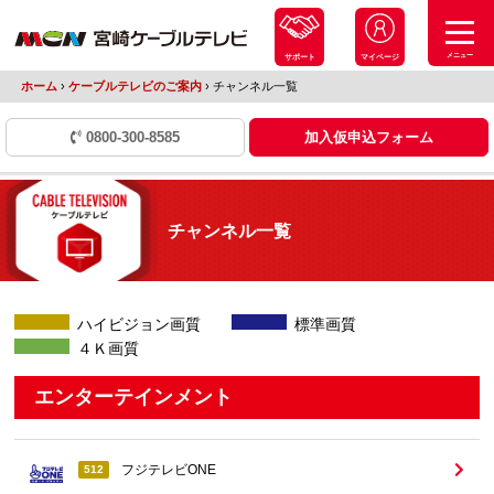
メニュー
サポート
マイページ
ホーム
›
ケーブルテレビのご案内
›
チャンネル一覧
0800-300-8585
加入仮申込フォーム
チャンネル一覧
ハイビジョン画質
標準画質
４Ｋ画質
エンターテインメント
フジテレビONE
512