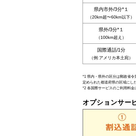
県内市外/3分*１
（20km超〜60km以下）
県外/3分*１
（100km超え）
国際通話/1分
（例:アメリカ本土宛）
*1 県内・県外の区分は郵政省令
定められた都道府県の区域にし
*2 各国際サービスのご利用料
オプションサー