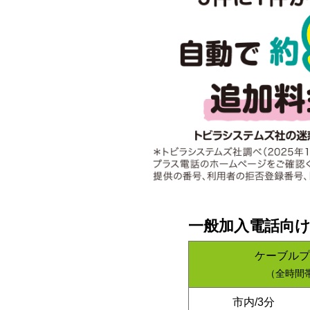
一般加入電話向
ケーブルプ
（全時間
市内/3分