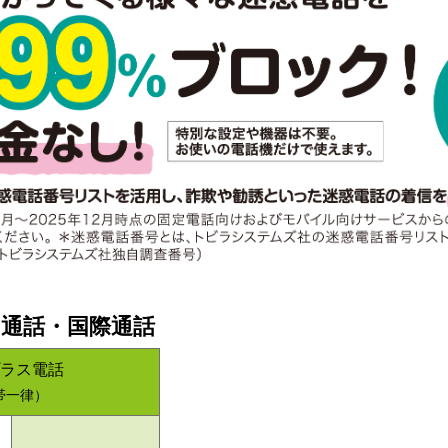
け通話・国際通話
ラス電話
帯一律）