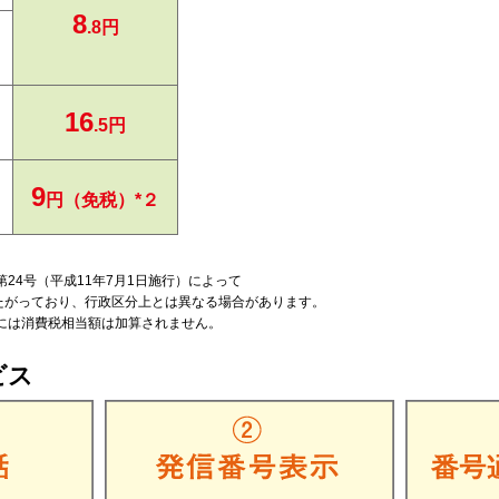
8
.8円
16
.5円
9
円（免税）*２
第24号（平成11年7月1日施行）によって
たがっており、行政区分上とは異なる場合があります。
金には消費税相当額は加算されません。
ビス