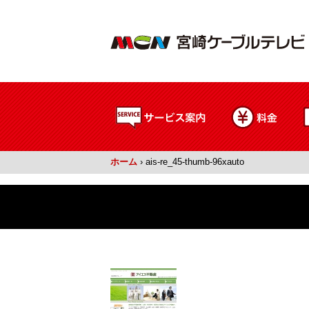
ホーム
›
ais-re_45-thumb-96xauto