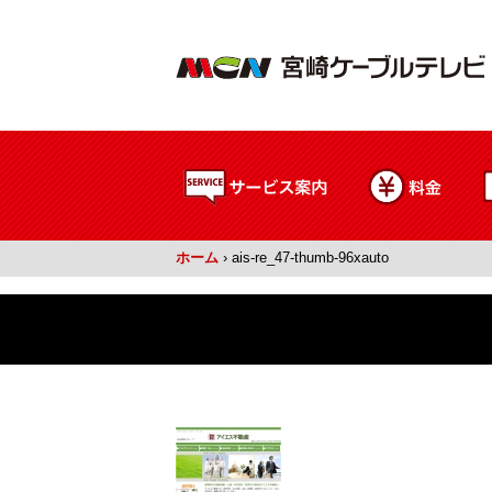
ホーム
›
ais-re_47-thumb-96xauto