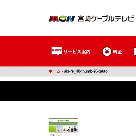
ホーム
›
ais-re_48-thumb-96xauto