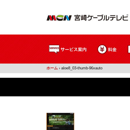
ホーム
›
aloe8_03-thumb-96xauto