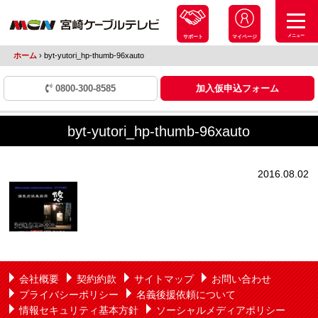
メニュー
サポート
マイページ
ホーム
›
byt-yutori_hp-thumb-96xauto
0800-300-8585
加入仮申込フォーム
byt-yutori_hp-thumb-96xauto
2016.08.02
会社概要
契約約款
サイトマップ
お問い合わせ
プライバシーポリシー
名義後援依頼について
情報セキュリティ基本方針
ソーシャルメディアポリシー