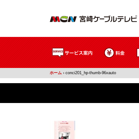
ホーム
›
conci201_hp-thumb-96xauto