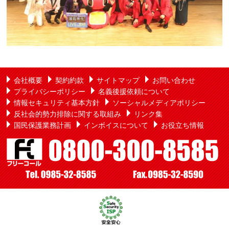
会社概要
契約約款
サイトマップ
お問い合わせ
プライバシーポリシー
名義後援依頼について
情報セキュリティ基本方針
ソーシャルメディアポリシー
反社会的勢力排除に関する取組み
リンク集
国民保護業務計画
インボイスについて
お役立ち情報