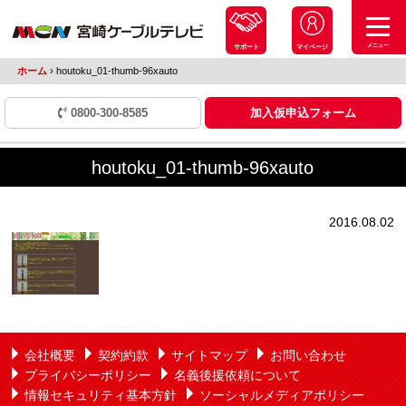
メニュー
サポート
マイページ
ホーム
›
houtoku_01-thumb-96xauto
0800-300-8585
加入仮申込フォーム
houtoku_01-thumb-96xauto
2016.08.02
会社概要
契約約款
サイトマップ
お問い合わせ
プライバシーポリシー
名義後援依頼について
情報セキュリティ基本方針
ソーシャルメディアポリシー