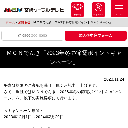
メニュー
サポート
マイページ
ホーム
›
お知らせ
›
ＭＣＮでんき「2023年冬の節電ポイントキャンペーン」
0800-300-8585
加入仮申込フォーム
ＭＣＮでんき「2023年冬の節電ポイントキャ
ンペーン」
2023.11.24
平素は格別のご高配を賜り、厚くお礼申し上げます。
さて、当社ではＭＣＮでんき「
2023
年冬の節電ポイントキャンペ
ーン」を、以下の実施要項にて行います。
＜キャンペーン期間＞
2023
年
12
月
1
日～
2024
年
2
月
29
日