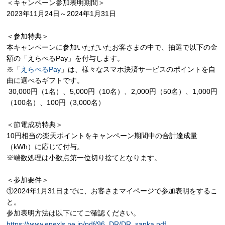
＜キャンペーン参加表明期間＞
2023
年
11
月
24
日～
2024
年
1
月
31
日
＜参加特典＞
本キャンペーンに参加いただいたお客さまの中で、抽選で以下の金
額の「えらべる
Pay
」を付与します。
※「
えらべるPay
」は、様々なスマホ決済サービスのポイントを自
由に選べるギフトです。
30,000
円（
1
名）、
5,000
円（
10
名）、
2,000
円（
50
名）、1,000円
（
100
名）、
100
円（
3,000
名）
＜節電成功特典＞
10
円相当の楽天ポイントをキャンペーン期間中の合計達成量
（
kWh
）に応じて付与。
※端数処理は小数点第一位切り捨てとなります。
＜参加要件＞
①
2024
年
1
月
31
日までに、お客さまマイページで参加表明をするこ
と。
参加表明方法は以下にてご確認ください。
https://www.enexls.ne.jp/pdf/96_DR/DR_sanka.pdf