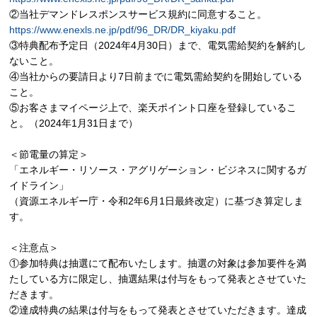
②
当社デマンドレスポンスサービス規約に同意すること。
https://www.enexls.ne.jp/pdf/96_DR/DR_kiyaku.pdf
③特典配布予定日（
2024
年
4
月
30
日）まで、電気需給契約を解約し
ないこと。
④当社からの要請日より
7
日前までに電気需給契約を開始している
こと。
⑤お客さまマイページ上で、楽天ポイント口座を登録しているこ
と。（
2024
年
1
月
31
日まで）
＜節電量の算定＞
「エネルギー・リソース・アグリゲーション・ビジネスに関するガ
イドライン」
（資源エネルギー庁・令和
2
年
6
月
1
日最終改定）に基づき算定しま
す。
＜注意点＞
①参加特典は抽選にて配布いたします。抽選の対象は参加要件を満
たしている方に限定し、抽選結果は付与をもって発表とさせていた
だきます。
②達成特典の結果は付与をもって発表とさせていただきます。達成