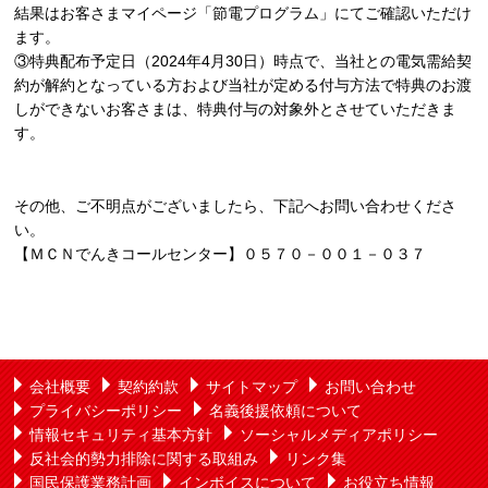
結果はお客さまマイページ「節電プログラム」にてご確認いただけ
ます。
③特典配布予定日（
2024
年
4
月
30
日）時点で、当社との電気需給契
約が解約となっている方および当社が定める付与方法で特典のお渡
しができないお客さまは、特典付与の対象外とさせていただきま
す。
その他、ご不明点がございましたら、下記へお問い合わせくださ
い。
【ＭＣＮでんきコールセンター】０５７０－００１－０３７
会社概要
契約約款
サイトマップ
お問い合わせ
プライバシーポリシー
名義後援依頼について
情報セキュリティ基本方針
ソーシャルメディアポリシー
反社会的勢力排除に関する取組み
リンク集
国民保護業務計画
インボイスについて
お役立ち情報