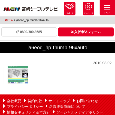
メニュー
サポート
マイページ
ホーム
›
ja6eod_hp-thumb-96xauto
0800-300-8585
加入仮申込フォーム
ja6eod_hp-thumb-96xauto
2016.08.02
会社概要
契約約款
サイトマップ
お問い合わせ
プライバシーポリシー
名義後援依頼について
情報セキュリティ基本方針
ソーシャルメディアポリシー