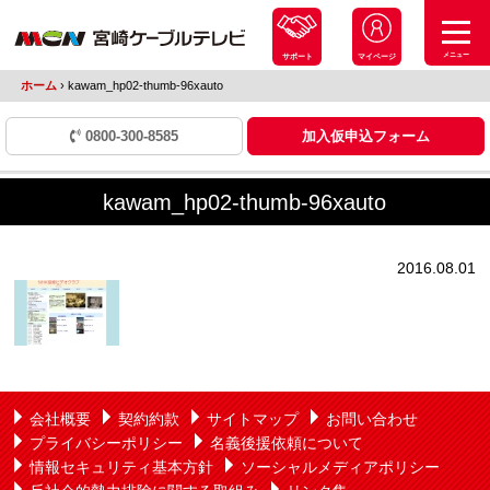
メニュー
サポート
マイページ
ホーム
›
kawam_hp02-thumb-96xauto
0800-300-8585
加入仮申込フォーム
kawam_hp02-thumb-96xauto
2016.08.01
会社概要
契約約款
サイトマップ
お問い合わせ
プライバシーポリシー
名義後援依頼について
情報セキュリティ基本方針
ソーシャルメディアポリシー