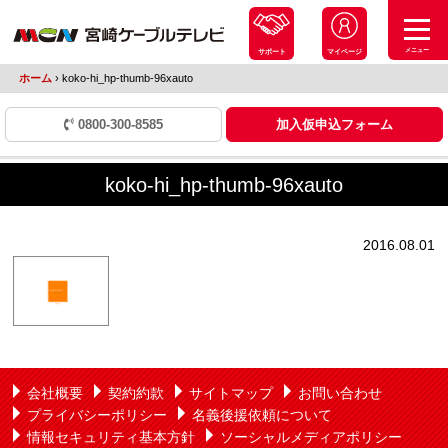
メニュー
サポート
マイページ
ホーム
›
koko-hi_hp-thumb-96xauto
0800-300-8585
加入仮申込フォーム
koko-hi_hp-thumb-96xauto
2016.08.01
会社概要
契約約款
サイトマップ
お問い合わせ
プライバシーポリシー
名義後援依頼について
情報セキュリティ基本方針
ソーシャルメディアポリシー