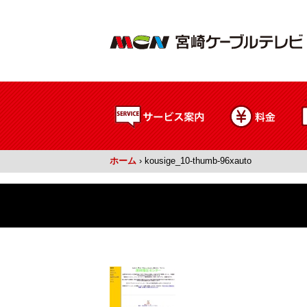
ホーム
›
kousige_10-thumb-96xauto