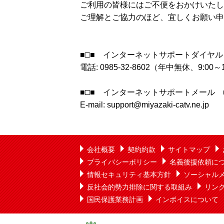
ご利用の皆様にはご不便をおかけいたし
ご理解とご協力のほど、宜しくお願い申
■□■ インターネットサポートダイヤル
電話: 0985-32-8602（年中無休、9:00～1
■□■ インターネットサポートメール ■
E-mail: support@miyazaki-catv.ne.jp
会社概要
契約約款
サイトマップ
プライバシーポリシー
名義後援依頼に
情報セキュリティ基本方針
ソーシャル
反社会的勢力排除に関する取組み
リン
国民保護業務計画
インボイスについて