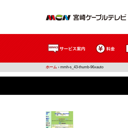
ホーム
›
mmh-s_43-thumb-96xauto