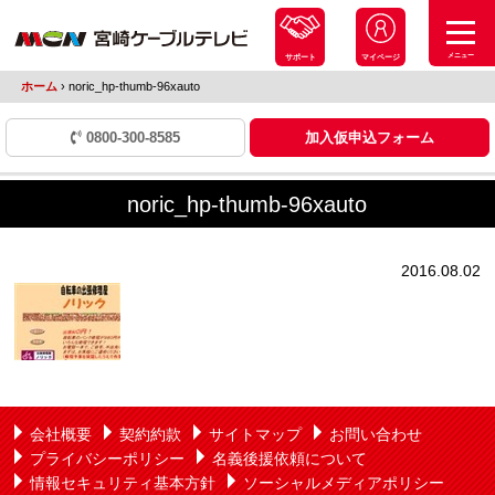
メニュー
サポート
マイページ
ホーム
›
noric_hp-thumb-96xauto
0800-300-8585
加入仮申込フォーム
noric_hp-thumb-96xauto
2016.08.02
会社概要
契約約款
サイトマップ
お問い合わせ
プライバシーポリシー
名義後援依頼について
情報セキュリティ基本方針
ソーシャルメディアポリシー