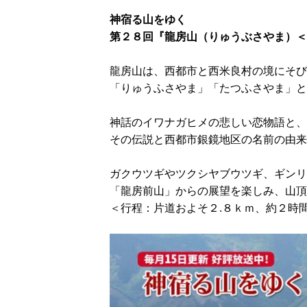
神宿る山をゆく
第２８回『龍房山（りゅうぶさやま）＜西
龍房山は、西都市と西米良村の境にそび
「りゅうふさやま」「たつふさやま」と
神話のイワナガヒメの悲しい恋物語と、
その伝説と西都市銀鏡地区の名前の由来
ガクウツギやツクシヤブウツギ、ギンリ
「龍房前山」からの展望を楽しみ、山頂
＜行程：片道およそ２.８ｋｍ、約２時