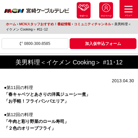
メニュー
サポート
マイページ
ホーム
›
MCNスタッフおすすめ！番組情報
›
コミュニティチャンネル
›
美男料理＜
イケメン Cooking＞ #11･12
0800-300-8585
加入仮申込フォーム
美男料理＜イケメン Cooking＞ #11･12
2013.04.30
●第11回の料理
「春キャベツとあさりの洋風ジューシー煮」
「お手軽！フライパンパエリア」
●第12回の料理
「牛肉と彩り野菜のロール寿司」
「２色のオリーブフライ」