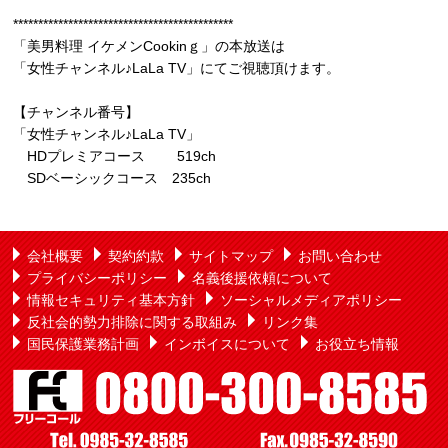
********************************************
「美男料理 イケメンCookinｇ」の本放送は
「女性チャンネル♪LaLa TV」にてご視聴頂けます。
【チャンネル番号】
「女性チャンネル♪LaLa TV」
HDプレミアコース 519ch
SDベーシックコース 235ch
会社概要
契約約款
サイトマップ
お問い合わせ
プライバシーポリシー
名義後援依頼について
情報セキュリティ基本方針
ソーシャルメディアポリシー
反社会的勢力排除に関する取組み
リンク集
国民保護業務計画
インボイスについて
お役立ち情報