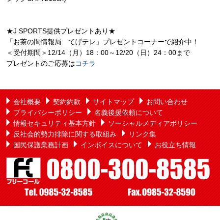
★J SPORTS提供プレゼントあり★
「お茶の間情報局 てげテレ」プレゼントコーナーで紹介中！
＜受付期間＞12/14（月）18：00～12/20（日）24：00まで
プレゼントのご応募は
コチラ
会社概要
契約約款
サイトマップ
お問い合わせ
プライバシーポリシー
名義後援依頼について
情報セキュリティ基本方針
ソーシャルメディアポリシー
反社会的勢力排除に関する取組み
リンク集
国民保護業務計画
インボイスについて
お役立ち情報