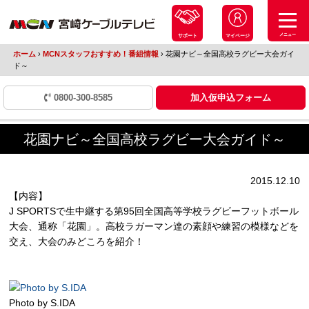
メニュー
サポート
マイページ
ホーム
›
MCNスタッフおすすめ！番組情報
›
花園ナビ～全国高校ラグビー大会ガイ
ド～
0800-300-8585
加入仮申込フォーム
花園ナビ～全国高校ラグビー大会ガイド～
2015.12.10
【内容】
J SPORTSで生中継する第95回全国高等学校ラグビーフットボール
大会、通称「花園」。高校ラガーマン達の素顔や練習の模様などを
交え、大会のみどころを紹介！
Photo by S.IDA