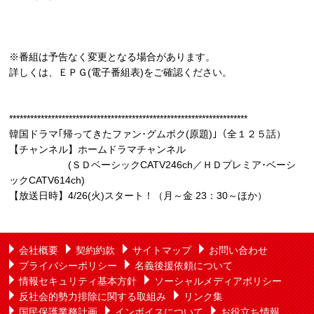
※番組は予告なく変更となる場合があります。
詳しくは、ＥＰＧ(電子番組表)をご確認ください。
********************************************************************
韓国ドラマ｢帰ってきたファン･グムボク(原題)｣（全１２５話）
【チャンネル】ホームドラマチャンネル
(ＳＤベーシックCATV246ch／ＨＤプレミア･ベーシ
ックCATV614ch)
【放送日時】4/26(火)スタート！（月～金 23：30～ほか）
会社概要
契約約款
サイトマップ
お問い合わせ
プライバシーポリシー
名義後援依頼について
情報セキュリティ基本方針
ソーシャルメディアポリシー
反社会的勢力排除に関する取組み
リンク集
国民保護業務計画
インボイスについて
お役立ち情報