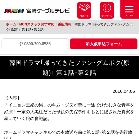
メニュー
サポート
マイページ
ホーム
›
MCNスタッフおすすめ！番組情報
›
韓国ドラマ｢帰ってきたファン･グムボ
ク(原題)｣ 第１話･第２話
0800-300-8585
加入仮申込フォーム
韓国ドラマ｢帰ってきたファン･グムボク(原
題)｣ 第１話･第２話
2016.04.06
【内容】
「イニョン王妃の男」のキム・ジヌが恋に一途でひたむきな青年を
好演！一家の大黒柱だった母親の失踪事件をもとに隠された真実を
暴いていく娘の奮戦記。
ホームドラマチャンネルでの本放送を前に第１話･第２話を先行放